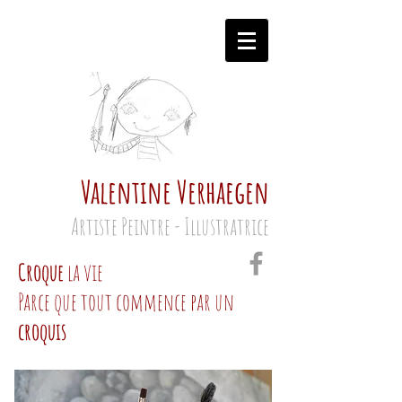
Valentine Verhaegen
Artiste Peintre - Illustratrice
Croque
la vie
Parce que tout commence par un
croquis