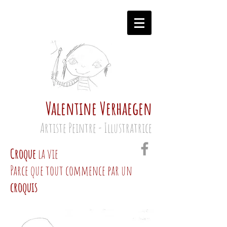
Valentine Verhaegen
Artiste Peintre - Illustratrice
Croque
la vie
Parce que tout commence par un
croquis